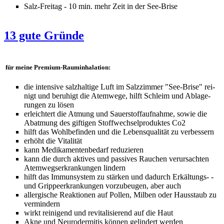
Salz-Freitag - 10 min. mehr Zeit in der See-Brise
13 gu­te Grün­de
für mei­ne Pre­mi­um-Raumin­ha­la­ti­on:
die in­ten­si­ve salz­hal­ti­ge Luft im Salz­zim­mer "See-Bri­se" rei­
nigt und be­ru­higt die Atem­we­ge, hilft Schleim und Ab­la­ge­
run­gen zu lö­sen
er­leich­tert die At­mung und Sau­er­stoff­auf­nah­me, so­wie die
Ab­at­mung des gif­ti­gen Stoff­wech­sel­pro­duk­tes Co2
hilft das Wohl­be­fin­den und die Le­bens­qua­li­tät zu ver­bes­sern
er­höht die Vi­ta­li­tät
kann Me­di­ka­men­ten­be­darf re­du­zie­ren
kann die durch ak­ti­ves und pas­si­ves Rau­chen ver­ur­sach­ten
Atem­wegs­er­kran­kun­gen lin­dern
hilft das Im­mun­sys­tem zu stär­ken und da­durch Er­käl­tungs- ­
und Grip­pe­er­kran­kun­gen vor­zu­beu­gen, aber auch
all­er­gi­sche Re­ak­tio­nen auf Pol­len, Mil­ben oder Haus­staub zu
ver­min­dern
wirkt rei­ni­gend und re­vi­ta­li­sie­rend auf die Haut
Ak­ne und Neu­ro­der­mi­tis kön­nen ge­lin­dert wer­den