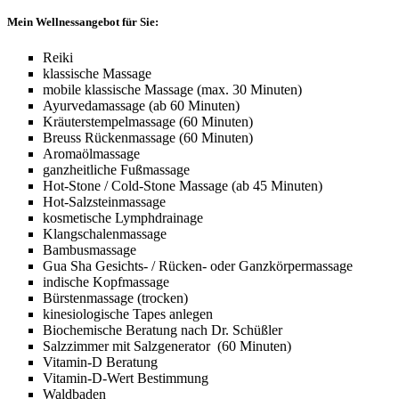
Mein Wellnessangebot für Sie:
Rei­ki
klas­si­sche Mas­sa­ge
mobile klassische Massage (max. 30 Minuten)
Ayur­ve­da­mas­sa­ge (ab 60 Minuten)
Kräuterstempelmassage (60 Minuten)
Breuss Rü­cken­mas­sa­ge (60 Minuten)
Aro­ma­öl­mas­sa­ge
ganzheitliche Fußmassage
Hot-Sto­ne / Cold-Stone Mas­sa­ge (ab 45 Minuten)
Hot-Salzsteinmassage
kosmetische Lymphdrainage
Klang­scha­len­mas­sa­ge
Bambusmassage
Gua Sha Gesichts- / Rücken- oder Ganzkörpermassage
indische Kopfmassage
Bürstenmassage (trocken)
kinesiologische Tapes anlegen
Bio­che­mi­sche Be­ra­tung nach Dr. Schüß­ler
Salz­zim­mer mit Salz­ge­ne­ra­tor (60 Minuten)
Vitamin-D Beratung
Vitamin-D-Wert Bestimmung
Waldbaden